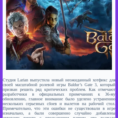
Студия Larian выпустила новый неожиданный хотфикс для
своей масштабной ролевой игры Baldur’s Gate 3, который
призван решить ряд критических проблем. Как отмечают
разработчики в официальных примечаниях к 36-му
обновлению, главное внимание было уделено устранению
нескольких серьезных сбоев и вылетов на рабочий стол.
Примечательно, что эти ошибки не существовали в игре
изначально, а были совершенно случайно добавлены
авторами вместе с предыдущим патчем, что вызвало