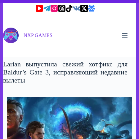
Перейти
к
сути
NXP GAMES
Larian выпустила свежий хотфикс для
Baldur’s Gate 3, исправляющий недавние
вылеты