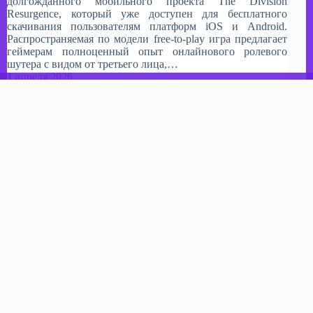
долгожданного мобильного проекта The Division
Resurgence, который уже доступен для бесплатного
скачивания пользователям платформ iOS и Android.
Распространяемая по модели free-to-play игра предлагает
геймерам полноценный опыт онлайнового ролевого
шутера с видом от третьего лица,…
1 апреля 2026
Farming Simulator 26 выйдет на Switch и
мобильных устройствах 19 мая