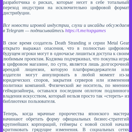
разработчика о рисках, которые несет в себе тотальный
переход индустрии на исключительно цифровой формат
дистрибуции.​
Все новости игровой индустрии, слухи и инсайды обсуждаем
в Telegram — подписывайтесь
https://t.me/nxpgames
В свое время создатель Death Stranding и серии Metal Gear
открыто выражал опасения, что в полностью цифровом
будущем игроки могут в одночасье лишиться доступа к своим
любимым проектам. Кодзима подчеркивал, что покупка игры
в цифровом магазине, по сути, является лишь долгосрочной
арендой лицензии, которую платформодержатели или
издатели могут аннулировать в любой момент из-за
юридических споров, закрытия серверов или изменения
политики компаний. Физический же носитель, по мнению
геймдизайнера, оставался последним оплотом подлинного
владения искусством, который нельзя просто так «стереть» из
библиотеки пользователя.​
Теперь, когда мрачные пророчества японского мастера
начинают обретать форму официальных бизнес-стратегий
крупнейших корпораций, геймеры с новой силой начали
критиковать грядущие изменения. В социальных сетях