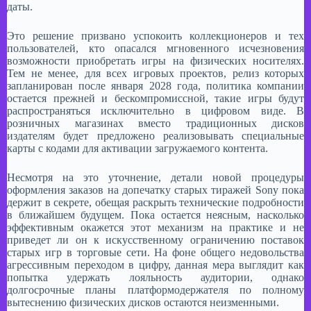
даты.​
Это решение призвано успокоить коллекционеров и тех
пользователей, кто опасался мгновенного исчезновения
возможности приобретать игры на физических носителях.
Тем не менее, для всех игровых проектов, релиз которых
запланирован после января 2028 года, политика компании
остается прежней и бескомпромиссной, такие игры будут
распространяться исключительно в цифровом виде. В
розничных магазинах вместо традиционных дисков
издателям будет предложено реализовывать специальные
карты с кодами для активации загружаемого контента.​
Несмотря на это уточнение, детали новой процедуры
оформления заказов на допечатку старых тиражей Sony пока
держит в секрете, обещая раскрыть технические подробности
в ближайшем будущем. Пока остается неясным, насколько
эффективным окажется этот механизм на практике и не
приведет ли он к искусственному ограничению поставок
старых игр в торговые сети. На фоне общего недовольства
агрессивным переходом в цифру, данная мера выглядит как
попытка удержать лояльность аудитории, однако
долгосрочные планы платформодержателя по полному
вытеснению физических дисков остаются неизменными.