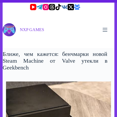
Перейти
к
сути
NXP GAMES
Ближе, чем кажется: бенчмарки новой
Steam Machine от Valve утекли в
Geekbench