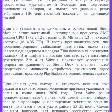
профильным журналистам и блогерам для подготовки
полноценных обзоров, а значит, официальный релиз
гибридного ПК для гостиной находится на финишной
прямой. ​
Судя по утекшим спецификациям, в основе новой Steam
Machine лежит кастомный шестиядерный процессор AMD
Custom CPU 1772 с 12 потоками, 16 МБ кэша L3 и тактовой
частотой до 4,86 ГГц. В тестах производительности чип
продемонстрировал стабильные результаты: около 2300
баллов в одноядерном и порядка 7300 баллов в многоядерном
режимах. Эти цифры полностью соответствуют кастомной
архитектуре Zen 4 от Valve и показывают колоссальный
прирост по сравнению со Steam Deck, а в плане чистой
процессорной мощности устройство практически вдвое
превосходит процессор PlayStation 5 в однопоточных задачах.
​Официальная дата выхода и стоимость новинки пока
держатся в секрете, однако косвенные признаки указывают на
релиз в конце июня 2026 года. Если Valve решит
придерживаться своей привычной схемы снятия эмбарго,
первые видеообзоры и полноценные текстовые рецензии
могут появиться в сети уже в районе 23–25 июня. Самым
большим вопросом для игрового сообщества остается