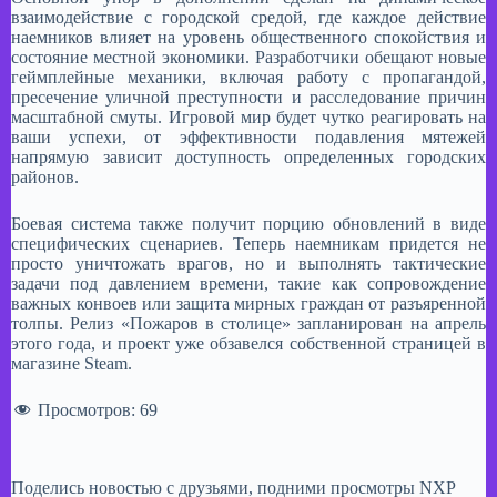
взаимодействие с городской средой, где каждое действие
наемников влияет на уровень общественного спокойствия и
состояние местной экономики. Разработчики обещают новые
геймплейные механики, включая работу с пропагандой,
пресечение уличной преступности и расследование причин
масштабной смуты. Игровой мир будет чутко реагировать на
ваши успехи, от эффективности подавления мятежей
напрямую зависит доступность определенных городских
районов.
Боевая система также получит порцию обновлений в виде
специфических сценариев. Теперь наемникам придется не
просто уничтожать врагов, но и выполнять тактические
задачи под давлением времени, такие как сопровождение
важных конвоев или защита мирных граждан от разъяренной
толпы. Релиз «Пожаров в столице» запланирован на апрель
этого года, и проект уже обзавелся собственной страницей в
магазине Steam.
Просмотров:
69
Поделись новостью с друзьями, подними просмотры NXP