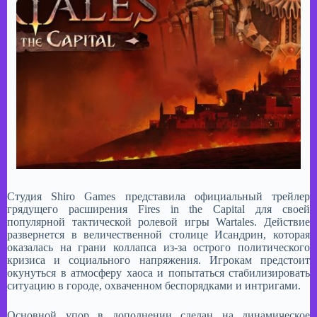
Студия Shiro Games представила официальный трейлер
грядущего расширения Fires in the Capital для своей
популярной тактической ролевой игры Wartales. Действие
развернется в величественной столице Исандрин, которая
оказалась на грани коллапса из-за острого политического
кризиса и социального напряжения. Игрокам предстоит
окунуться в атмосферу хаоса и попытаться стабилизировать
ситуацию в городе, охваченном беспорядками и интригами.
Основной упор в дополнении сделан на динамическое