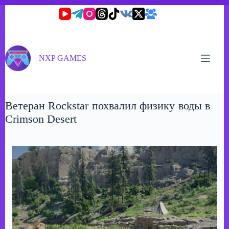
Перейти
к
сути
NXP GAMES
Ветеран Rockstar похвалил физику воды в
Crimson Desert