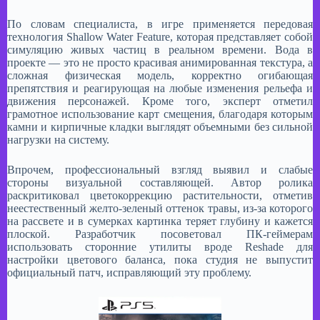
​По словам специалиста, в игре применяется передовая
технология Shallow Water Feature, которая представляет собой
симуляцию живых частиц в реальном времени. Вода в
проекте — это не просто красивая анимированная текстура, а
сложная физическая модель, корректно огибающая
препятствия и реагирующая на любые изменения рельефа и
движения персонажей. Кроме того, эксперт отметил
грамотное использование карт смещения, благодаря которым
камни и кирпичные кладки выглядят объемными без сильной
нагрузки на систему.​
Впрочем, профессиональный взгляд выявил и слабые
стороны визуальной составляющей. Автор ролика
раскритиковал цветокоррекцию растительности, отметив
неестественный желто-зеленый оттенок травы, из-за которого
на рассвете и в сумерках картинка теряет глубину и кажется
плоской. Разработчик посоветовал ПК-геймерам
использовать сторонние утилиты вроде Reshade для
настройки цветового баланса, пока студия не выпустит
официальный патч, исправляющий эту проблему.