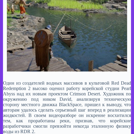
Один из создателей водных массивов в культовой Red Dead
Redemption 2 высоко оценил работу корейской студии Pearl
Abyss над их новым проектом Crimson Desert. Художник по
окружению под ником David, анализируя техническую
сторону местного движка BlackSpace, пришел к выводу, что
авторам удалось сделать серьезный шаг вперед в реализации
жидкостей. В своем видеоразборе он искренне восхитился
тем, как проработаны реки, признав, что корейские
разработчики смогли превзойти некогда эталонную физику
воды из RDR 2.