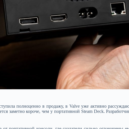
оступила полноценно в продажу, в Valve уже активно рассужд
тся заметно короче, чем у портативной Steam Deck. Разработч
е от портативной консоли, где создатели сильно ограничены е