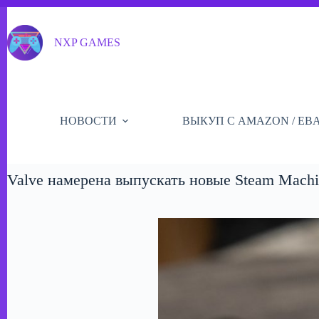
Перейти
к
сути
NXP GAMES
НОВОСТИ
ВЫКУП С AMAZON / EB
Valve намерена выпускать новые Steam Machi