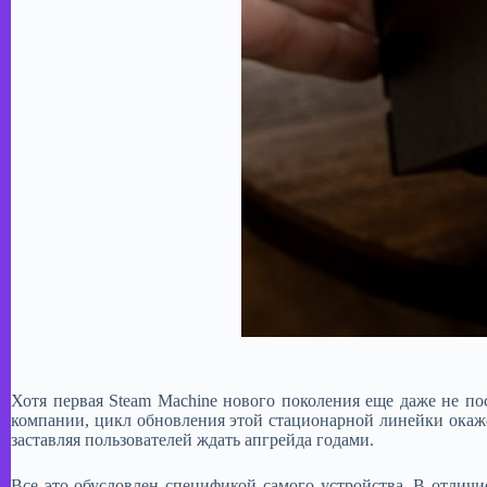
Хотя первая Steam Machine нового поколения еще даже не п
компании, цикл обновления этой стационарной линейки окаже
заставляя пользователей ждать апгрейда годами.​
Все это обусловлен спецификой самого устройства. В отличи