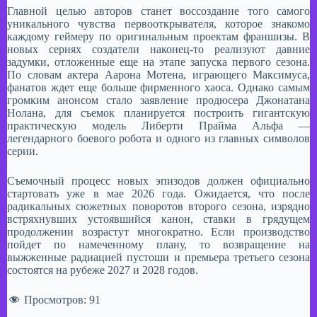
Главной целью авторов станет воссоздание того самого
уникального чувства первооткрывателя, которое знакомо
каждому геймеру по оригинальным проектам франшизы. В
новых сериях создатели наконец-то реализуют давние
задумки, отложенные еще на этапе запуска первого сезона.
По словам актера Аарона Мотена, играющего Максимуса,
фанатов ждет еще больше фирменного хаоса. Однако самым
громким анонсом стало заявление продюсера Джонатана
Нолана, для съемок планируется построить гигантскую
практическую модель Либерти Прайма Альфа —
легендарного боевого робота и одного из главных символов
серии.
Съемочный процесс новых эпизодов должен официально
стартовать уже в мае 2026 года. Ожидается, что после
радикальных сюжетных поворотов второго сезона, изрядно
встряхнувших устоявшийся канон, ставки в грядущем
продолжении возрастут многократно. Если производство
пойдет по намеченному плану, то возвращение на
выжженные радиацией пустоши и премьера третьего сезона
состоятся на рубеже 2027 и 2028 годов.
Просмотров:
91