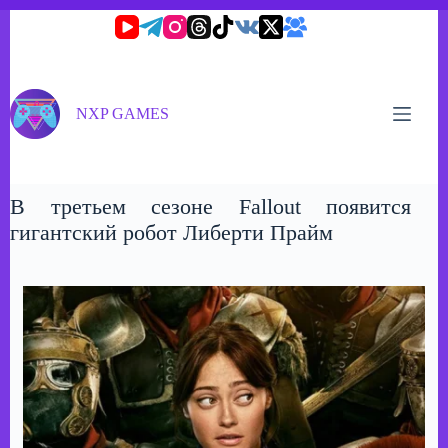
Перейти
к
сути
NXP GAMES
В третьем сезоне Fallout появится
гигантский робот Либерти Прайм