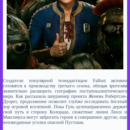
Создатели популярной телеадаптации Fallout активно
готовятся к производству третьего сезона, обещая зрителям
значительно расширить географию постапокалиптического
мира. Как рассказала шоураннер проекта Женева Робертсон-
Дуорет, продолжение позволит глубже исследовать богатый
лор игровой вселенной. Пока Гуль целенаправленно держит
свой путь в сторону Колорадо, сюжетные линии Люси и
Максимуса могут забросить героев в совершенно другие, еще
неизведанные уголки опасной Пустоши.