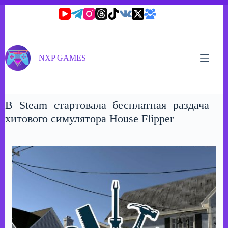
Перейти
к
сути
NXP GAMES
В Steam стартовала бесплатная раздача
хитового симулятора House Flipper