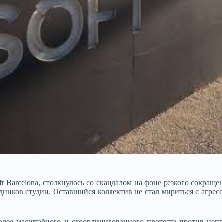
ft Barcelona, столкнулось со скандалом на фоне резкого сокра
удников студии. Оставшийся коллектив не стал мириться с агре
 более масштабного и скоординированного протеста против не