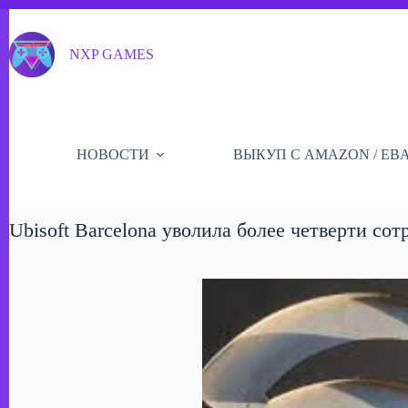
Перейти
к
сути
NXP GAMES
НОВОСТИ
ВЫКУП С AMAZON / EB
Ubisoft Barcelona уволила более четверти сот