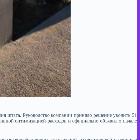
щения штата. Руководство компании приняло решение уволить 51
ссивной оптимизацией расходов и официально объявил о начале
прекращающейся волны сокращений, захлестнувшей различные