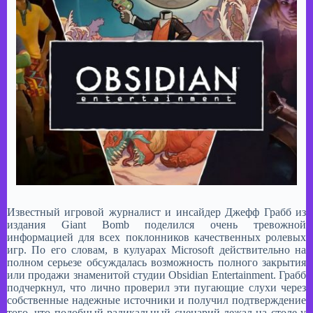
Известный игровой журналист и инсайдер Джефф Грабб из
издания Giant Bomb поделился очень тревожной
информацией для всех поклонников качественных ролевых
игр. По его словам, в кулуарах Microsoft действительно на
полном серьезе обсуждалась возможность полного закрытия
или продажи знаменитой студии Obsidian Entertainment. Грабб
подчеркнул, что лично проверил эти пугающие слухи через
собственные надежные источники и получил подтверждение
того, что подобный радикальный сценарий лежал на столе у