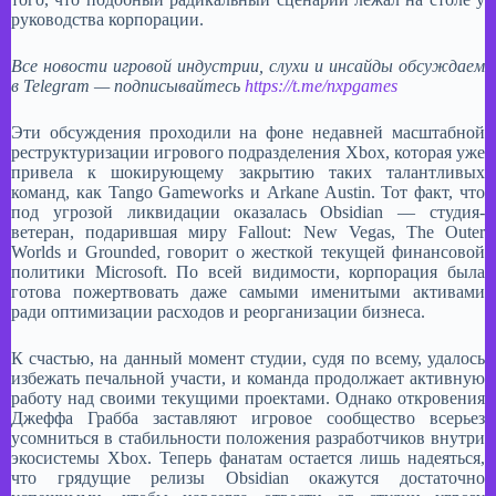
руководства корпорации.​
Все новости игровой индустрии, слухи и инсайды обсуждаем
в Telegram — подписывайтесь
https://t.me/nxpgames
Эти обсуждения проходили на фоне недавней масштабной
реструктуризации игрового подразделения Xbox, которая уже
привела к шокирующему закрытию таких талантливых
команд, как Tango Gameworks и Arkane Austin. Тот факт, что
под угрозой ликвидации оказалась Obsidian — студия-
ветеран, подарившая миру Fallout: New Vegas, The Outer
Worlds и Grounded, говорит о жесткой текущей финансовой
политики Microsoft. По всей видимости, корпорация была
готова пожертвовать даже самыми именитыми активами
ради оптимизации расходов и реорганизации бизнеса.​
К счастью, на данный момент студии, судя по всему, удалось
избежать печальной участи, и команда продолжает активную
работу над своими текущими проектами. Однако откровения
Джеффа Грабба заставляют игровое сообщество всерьез
усомниться в стабильности положения разработчиков внутри
экосистемы Xbox. Теперь фанатам остается лишь надеяться,
что грядущие релизы Obsidian окажутся достаточно