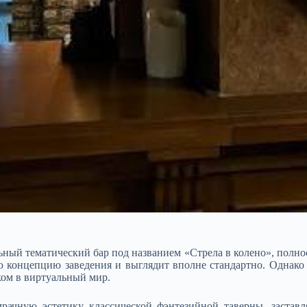
ьный тематический бар под названием «Стрела в колено», полнос
 концепцию заведения и выглядит вполне стандартно. Однако ст
ом в виртуальный мир.​
мрачную эстетику классической фэнтезийной таверны, заставл