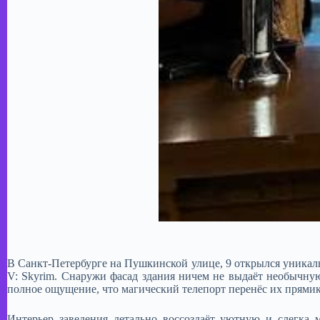
​В Санкт-Петербурге на Пушкинской улице, 9 открылся уникал
V: Skyrim. Снаружи фасад здания ничем не выдаёт необычную
полное ощущение, что магический телепорт перенёс их прямик
Интерьер заведения детально воссоздаёт уютную и слегка 