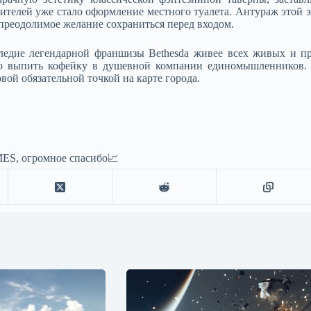
телей уже стало оформление местного туалета. Антураж этой з
епреодолимое желание сохраниться перед входом.​
ледие легендарной франшизы Bethesda живее всех живых и п
то выпить кофейку в душевной компании единомышленников. Д
вой обязательной точкой на карте города.
ES, огромное спасибо📈