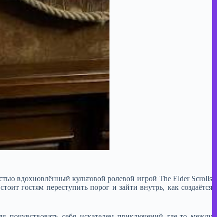
тью вдохновлённый культовой ролевой игрой The Elder Scrolls
оит гостям переступить порог и зайти внутрь, как создаётся
яя почувствовать себя искателем приключений где-то между