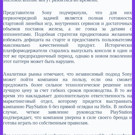
Представители Sony подчеркнули, что для них
первоочередной задачей является полная готовность
стартовой линейки игр, внутренних сервисов и достаточных
объемов поставок железа, а не гонка за датами с
оппонентами. Подобная стратегия продиктована желанием
избежать дефицита на старте и предоставить пользователям
максимально качественный продукт. Исторически
платформодержатели старались выпускать консоли в один и
тот же предпраздничный период, однако в новом поколении
этот паттерн может быть нарушен.​
Аналитики рынка отмечают, что независимый подход Sony
может пойти компании на пользу, если она сможет
предложить более сильное технологическое решение или
лучшую цену за счет гибких сроков производства. В то же
время это накладывает дополнительную ответственность на
маркетинговый отдел, которому придется выстраивать
кампанию PlayStation 6 без прямой оглядки на Helix. В любом
случае, четкое заявление руководства PlayStation
подтверждает, что компания уверена в силе своего бренда и
готова играть по собственным правилам.