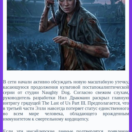
В сети начали активно обсуждать новую масштабную утечку,
касающуюся продолжения культовой постапокалиптической
серии от студии Naughty Dog. Согласно свежим слухам,
руководитель разработки Нил Дракманн раскрыл главную
интригу грядущей The Last of Us Part III. Предполагается, что
в третьей части Элли навсегда потеряет статус единственного
во всем мире человека, обладающего врожденным
иммунитетом к смертельному кордицепсу.
Если эти инсайдерские данные подтвердятся, появление