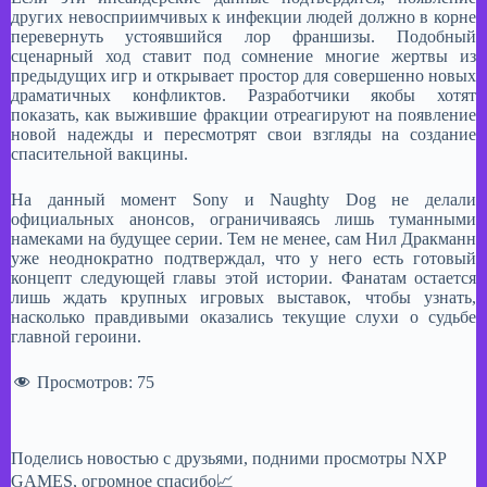
других невосприимчивых к инфекции людей должно в корне
перевернуть устоявшийся лор франшизы. Подобный
сценарный ход ставит под сомнение многие жертвы из
предыдущих игр и открывает простор для совершенно новых
драматичных конфликтов. Разработчики якобы хотят
показать, как выжившие фракции отреагируют на появление
новой надежды и пересмотрят свои взгляды на создание
спасительной вакцины.
На данный момент Sony и Naughty Dog не делали
официальных анонсов, ограничиваясь лишь туманными
намеками на будущее серии. Тем не менее, сам Нил Дракманн
уже неоднократно подтверждал, что у него есть готовый
концепт следующей главы этой истории. Фанатам остается
лишь ждать крупных игровых выставок, чтобы узнать,
насколько правдивыми оказались текущие слухи о судьбе
главной героини.
Просмотров:
75
Поделись новостью с друзьями, подними просмотры NXP
GAMES, огромное спасибо📈