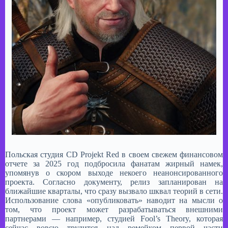
Польская студия CD Projekt Red в своем свежем финансовом
отчете за 2025 год подбросила фанатам жирный намек,
упомянув о скором выходе некоего неанонсированного
проекта. Согласно документу, релиз запланирован на
ближайшие кварталы, что сразу вызвало шквал теорий в сети.
Использование слова «опубликовать» наводит на мысли о
том, что проект может разрабатываться внешними
партнерами — например, студией Fool’s Theory, которая
сейчас вовсю трудится над ремейком первой части