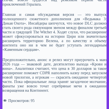
приключений Геральта.
Главная и самая обсуждаемая версия — это выпуск
полноценного сюжетного дополнения для «Ведьмака 3:
Дикая Охота». Инсайдеры шепчутся, что новое DLC должно
стать своего рода связующим звеном между финалом третьей
части и грядущей The Witcher 4. Ходят слухи, что расширение
может сфокусироваться на истории Цири или значительно
расширить территорию Велена, а по качеству и объему
контента оно ни в чем не будет уступать легендарным
«Каменным сердцам».
Предположительно, анонс и релиз могут приурочить к маю
2026 года — знаковой дате, десятилетию выхода «Крови и
вина». Аналитики считают, что цена в 30 долларов за такое
расширение поможет CDPR наполнить казну перед запуском
новой трилогии, а игрокам — скрасить ожидание четвертой
части. Пока официальные лица хранят загадочное молчание,
фанаты уже вовсю точат серебряные мечи в ожидании
возвращения на Континент.
Просмотров:
95