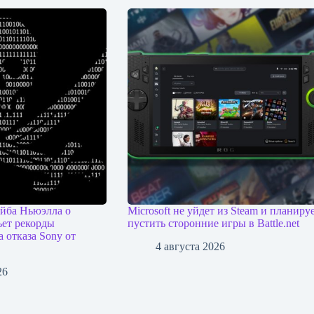
ейба Ньюэлла о
Microsoft не уйдет из Steam и планиру
ьет рекорды
пустить сторонние игры в Battle.net
а отказа Sony от
4 августа 2026
26