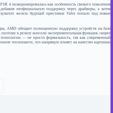
 FSR 4 позиционировалась как особенность свежего поколения
добавив неофициальную поддержку через драйверы, а затем
ультате железо будущей приставки Valve попало под новые
тиры, AMD обещает полноценную поддержку устройств на базе
 поэтому к релизу консоли экспериментальная функция, скорее
й технологии — не просто формальность, так как современный
нном теплопакете, что напрямую влияет на качество картинки