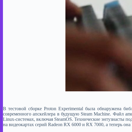
​В тестовой сборке Proton Experimental была обнаружена б
современного апскейлера в будущую Steam Machine. Файл amd
Linux-системах, включая SteamOS. Технические энтузиасты под
на видеокартах серий Radeon RX 6000 и RX 7000, а теперь он