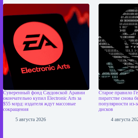
Суверенный фонд Саудовской Аравии
Старое правило Г
окончательно купил Electronic Arts за
пиратстве снова б
$55 млрд: издателя ждут массовые
популярности из-з
сокращения
дисков
5 августа 2026
4 августа 20