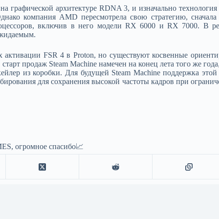
 на графической архитектуре RDNA 3, и изначально технология
Однако компания AMD пересмотрела свою стратегию, сначала 
цессоров, включив в него модели RX 6000 и RX 7000. В рез
жидаемым.​
ах активации FSR 4 в Proton, но существуют косвенные ориен
тарт продаж Steam Machine намечен на конец лета того же года,
пскейлер из коробки. Для будущей Steam Machine поддержка это
бирования для сохранения высокой частоты кадров при ограниче
ES, огромное спасибо📈