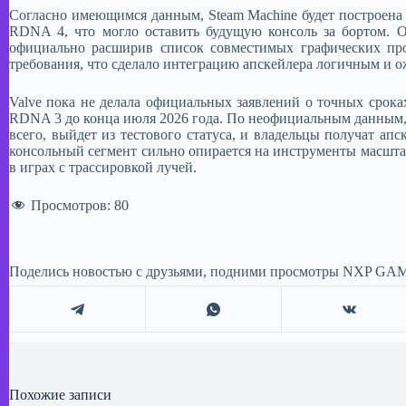
​Согласно имеющимся данным, Steam Machine будет построена
RDNA 4, что могло оставить будущую консоль за бортом. 
официально расширив список совместимых графических про
требования, что сделало интеграцию апскейлера логичным и о
Valve пока не делала официальных заявлений о точных срок
RDNA 3 до конца июля 2026 года. По неофициальным данным, с
всего, выйдет из тестового статуса, и владельцы получат а
консольный сегмент сильно опирается на инструменты масшта
в играх с трассировкой лучей.
Просмотров:
80
Поделись новостью с друзьями, подними просмотры NXP GAM
Похожие записи