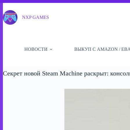
Перейти
к
сути
NXP GAMES
НОВОСТИ
ВЫКУП С AMAZON / EB
Секрет новой Steam Machine раскрыт: консо