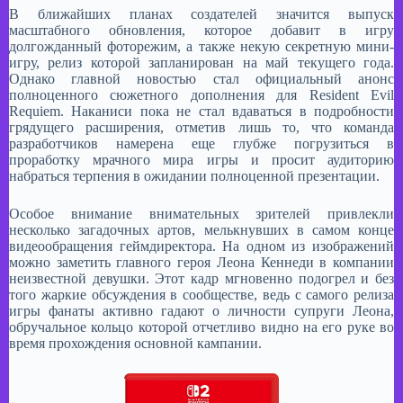
В ближайших планах создателей значится выпуск
масштабного обновления, которое добавит в игру
долгожданный фоторежим, а также некую секретную мини-
игру, релиз которой запланирован на май текущего года.
Однако главной новостью стал официальный анонс
полноценного сюжетного дополнения для Resident Evil
Requiem. Наканиси пока не стал вдаваться в подробности
грядущего расширения, отметив лишь то, что команда
разработчиков намерена еще глубже погрузиться в
проработку мрачного мира игры и просит аудиторию
набраться терпения в ожидании полноценной презентации.
Особое внимание внимательных зрителей привлекли
несколько загадочных артов, мелькнувших в самом конце
видеообращения геймдиректора. На одном из изображений
можно заметить главного героя Леона Кеннеди в компании
неизвестной девушки. Этот кадр мгновенно подогрел и без
того жаркие обсуждения в сообществе, ведь с самого релиза
игры фанаты активно гадают о личности супруги Леона,
обручальное кольцо которой отчетливо видно на его руке во
время прохождения основной кампании.