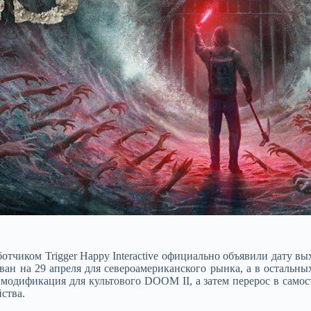
ботчиком Trigger Happy Interactive официально объявили дату вы
ван на 29 апреля для североамериканского рынка, а в остальных
я модификация для культового DOOM II, а затем перерос в само
йства.