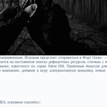
 напряженным. Игрокам предстоит отправиться в Форт Оазис —
роится на постоянном поиске дефицитных ресурсов, стычках с
оки, известного по серии Silent Hill. Приятным бонусом для
кампанию, добавив в игру альтернативную концовку, новые 
ES, огромное спасибо📈