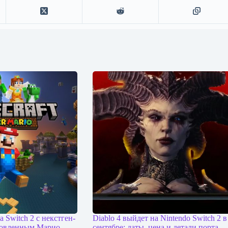
а Switch 2 с некстген-
Diablo 4 выйдет на Nintendo Switch 2 в
новленным Марио
сентябре: даты, цена и детали порта