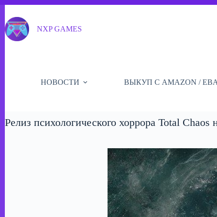
Перейти
к
сути
NXP GAMES
НОВОСТИ
ВЫКУП С AMAZON / EB
Релиз психологического хоррора Total Chaos н