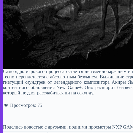
Само ядро игрового процесса остается неизменно мрачным и
тесно переплетается с абсолютным безумием. Выживание ст
гнетущий саундтрек от легендарного композитора Акиры Яма
контентного обновления New Game+. Оно расширит базовую 
который не даст расслабиться ни на секунду.
Просмотров:
75
Поделись новостью с друзьями, подними просмотры NXP GAM