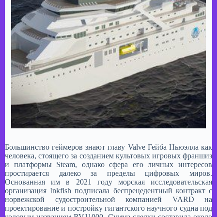
Большинство геймеров знают главу Valve Гейба Ньюэлла как
человека, стоящего за созданием культовых игровых франшиз
и платформы Steam, однако сфера его личных интересов
простирается далеко за пределы цифровых миров.
Основанная им в 2021 году морская исследовательская
организация Inkfish подписала беспрецедентный контракт с
норвежской судостроительной компанией VARD на
проектирование и постройку гигантского научного судна под
кодовым названием RV11000. Сумма сделки составила около