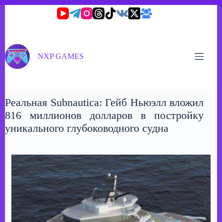
Перейти
к
сути
NXP GAMES
Реальная Subnautica: Гейб Ньюэлл вложил
816 миллионов долларов в постройку
уникального глубоководного судна