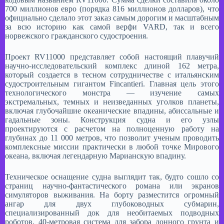
700 миллионов евро (порядка 816 миллионов долларов), что
официально сделало этот заказ самым дорогим и масштабным
за всю историю как самой верфи VARD, так и всего
норвежского гражданского судостроения. ​
Проект RV11000 представляет собой настоящий плавучий
научно-исследовательский комплекс длиной 162 метра,
который создается в тесном сотрудничестве с итальянским
судостроительным гигантом Fincantieri. Главная цель этого
технологического монстра — изучение самых
экстремальных, темных и неизведанных уголков планеты,
включая глубочайшие океанические впадины, абиссальные и
гадальные зоны. Конструкция судна и его узлы
проектируются с расчетом на полноценную работу на
глубинах до 11 000 метров, что позволит ученым проводить
комплексные миссии практически в любой точке Мирового
океана, включая легендарную Марианскую впадину. ​
Техническое оснащение судна выглядит так, будто сошло со
страниц научно-фантастического романа или экранов
симуляторов выживания. На борту разместится огромный
ангар для двух глубоководных субмарин,
специализированный док для необитаемых подводных
роботов, 40-метровая система для забора донного грунта и