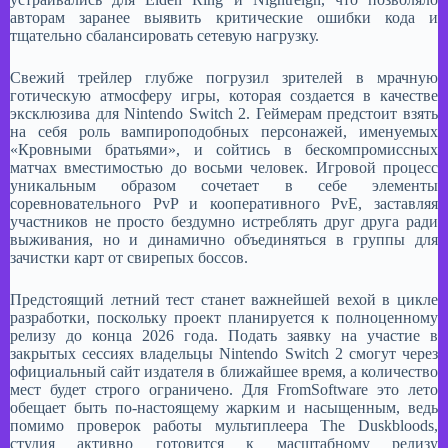
авторам заранее выявить критические ошибки кода и
тщательно сбалансировать сетевую нагрузку.​
Свежий трейлер глубже погрузил зрителей в мрачную
готическую атмосферу игры, которая создается в качестве
эксклюзива для Nintendo Switch 2. Геймерам предстоит взять
на себя роль вампироподобных персонажей, именуемых
«Кровными братьями», и сойтись в бескомпромиссных
матчах вместимостью до восьми человек. Игровой процесс
уникальным образом сочетает в себе элементы
соревновательного PvP и кооперативного PvE, заставляя
участников не просто бездумно истреблять друг друга ради
выживания, но и динамично объединяться в группы для
зачистки карт от свирепых боссов.​
Предстоящий летний тест станет важнейшей вехой в цикле
разработки, поскольку проект планируется к полноценному
релизу до конца 2026 года. Подать заявку на участие в
закрытых сессиях владельцы Nintendo Switch 2 смогут через
официальный сайт издателя в ближайшее время, а количество
мест будет строго ограничено. Для FromSoftware это лето
обещает быть по-настоящему жарким и насыщенным, ведь
помимо проверок работы мультиплеера The Duskbloods,
студия активно готовится к масштабному релизу