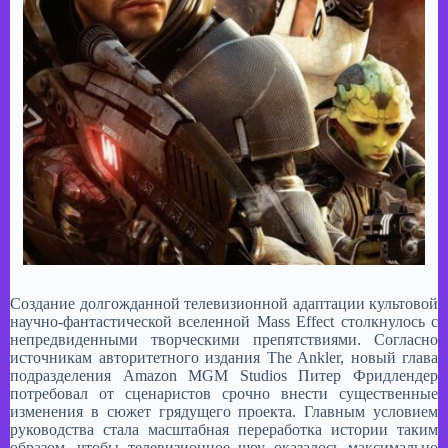
Создание долгожданной телевизионной адаптации культовой
научно-фантастической вселенной Mass Effect столкнулось с
непредвиденными творческими препятствиями. Согласно
источникам авторитетного издания The Ankler, новый глава
подразделения Amazon MGM Studios Питер Фридлендер
потребовал от сценаристов срочно внести существенные
изменения в сюжет грядущего проекта. Главным условием
руководства стала масштабная переработка истории таким
образом, чтобы телевизионное шоу оказалось максимально