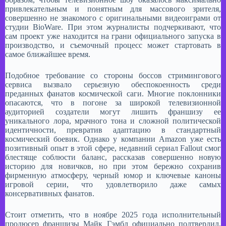
привлекательным и понятным для массового зрителя,
совершенно не знакомого с оригинальными видеоиграми от
студии BioWare. При этом журналисты подчеркивают, что
сам проект уже находится на грани официального запуска в
производство, и съемочный процесс может стартовать в
самое ближайшее время.​
Подобное требование со стороны боссов стримингового
сервиса вызвало серьезную обеспокоенность среди
преданных фанатов космической саги. Многие поклонники
опасаются, что в погоне за широкой телевизионной
аудиторией создатели могут лишить франшизу ее
уникального лора, мрачного тона и сложной политической
идентичности, превратив адаптацию в стандартный
космический боевик. Однако у компании Amazon уже есть
позитивный опыт в этой сфере, недавний сериал Fallout смог
блестяще соблюсти баланс, рассказав совершенно новую
историю для новичков, но при этом бережно сохранив
фирменную атмосферу, черный юмор и ключевые каноны
игровой серии, что удовлетворило даже самых
консервативных фанатов.​
Стоит отметить, что в ноябре 2025 года исполнительный
продюсер франшизы Майк Гэмбл официально подтвердил,