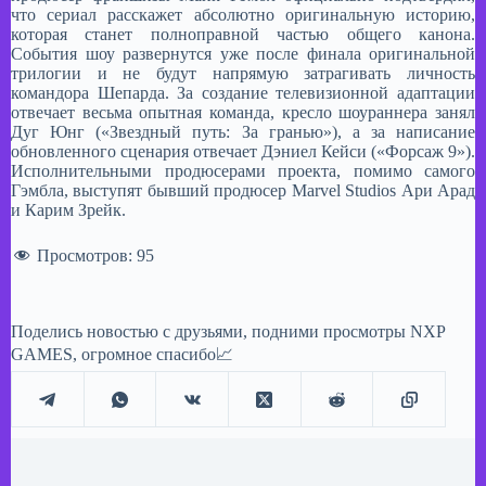
что сериал расскажет абсолютно оригинальную историю,
которая станет полноправной частью общего канона.
События шоу развернутся уже после финала оригинальной
трилогии и не будут напрямую затрагивать личность
командора Шепарда. За создание телевизионной адаптации
отвечает весьма опытная команда, кресло шоураннера занял
Дуг Юнг («Звездный путь: За гранью»), а за написание
обновленного сценария отвечает Дэниел Кейси («Форсаж 9»).
Исполнительными продюсерами проекта, помимо самого
Гэмбла, выступят бывший продюсер Marvel Studios Ари Арад
и Карим Зрейк.
Просмотров:
95
Поделись новостью с друзьями, подними просмотры NXP
GAMES, огромное спасибо📈