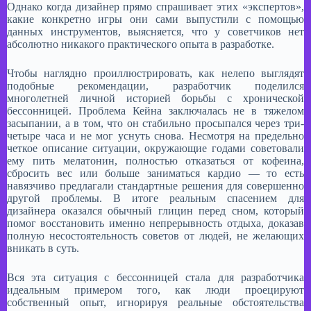
Однако когда дизайнер прямо спрашивает этих «экспертов»,
какие конкретно игры они сами выпустили с помощью
данных инструментов, выясняется, что у советчиков нет
абсолютно никакого практического опыта в разработке.​
Чтобы наглядно проиллюстрировать, как нелепо выглядят
подобные рекомендации, разработчик поделился
многолетней личной историей борьбы с хронической
бессонницей. Проблема Кейна заключалась не в тяжелом
засыпании, а в том, что он стабильно просыпался через три-
четыре часа и не мог уснуть снова. Несмотря на предельно
четкое описание ситуации, окружающие годами советовали
ему пить мелатонин, полностью отказаться от кофеина,
сбросить вес или больше заниматься кардио — то есть
навязчиво предлагали стандартные решения для совершенно
другой проблемы. В итоге реальным спасением для
дизайнера оказался обычный глицин перед сном, который
помог восстановить именно непрерывность отдыха, доказав
полную несостоятельность советов от людей, не желающих
вникать в суть.
​Вся эта ситуация с бессонницей стала для разработчика
идеальным примером того, как люди проецируют
собственный опыт, игнорируя реальные обстоятельства