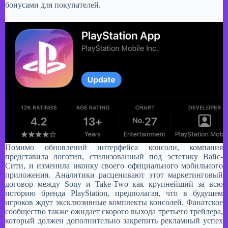
бонусами для покупателей.​
Помимо обновлений интерфейса консоли, компания
представила логотип, стилизованный под эстетику Вайс-
Сити, и изменила иконку своего официального мобильного
приложения. Аналитики расценивают этот маркетинговый
договор между Sony и Take-Two как крупнейший за всю
историю бренда PlayStation, предполагая, что в будущем
игроков ждут эксклюзивные комплекты консолей. Фанатское
сообщество также ожидает скорого выхода третьего трейлера,
который должен дополнительно закрепить рекламный успех