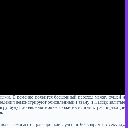
чными. В ремейке появится бесшовный переход между сушей и
ведения демонстрируют обновленный Гавану и Нассау, залитые
в игру будут добавлены новые сюжетные линии, расширяющие
я.
живать режимы с трассировкой лучей и 60 кадрами в секунду.