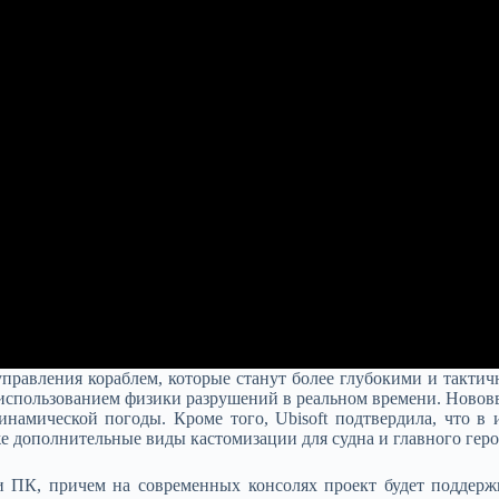
правления кораблем, которые станут более глубокими и такти
с использованием физики разрушений в реальном времени. Новов
инамической погоды. Кроме того, Ubisoft подтвердила, что 
е дополнительные виды кастомизации для судна и главного геро
S и ПК, причем на современных консолях проект будет поддер