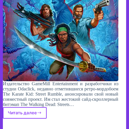
​Издательство GameMill Entertainment и разработчики из
студии Odaclick, недавно отметившиеся ретро-мордобоем
The Karate Kid: Street Rumble, анонсировали свой новый
совместный проект. Им стал жестокий сайд-скроллерный
битэмап The Walking Dead: Streets…
Читать далее
Возвращение
в
мир