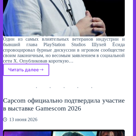
Один из самых влиятельных ветеранов индустрии и
бывший глава PlayStation Studios Шухей Ёсида
спровоцировал бурные дискуссии в игровом сообществе
своим лаконичным, но весомым заявлением в социальной
сети X. Опубликовав короткую…
Читать далее
Эпоха
консолей
уходит?
Шухей
Ёсида
Capcom официально подтвердила участие
предрек
поглощение
в выставке Gamescom 2026
Xbox
операционной
13 июня 2026
системой
Windows