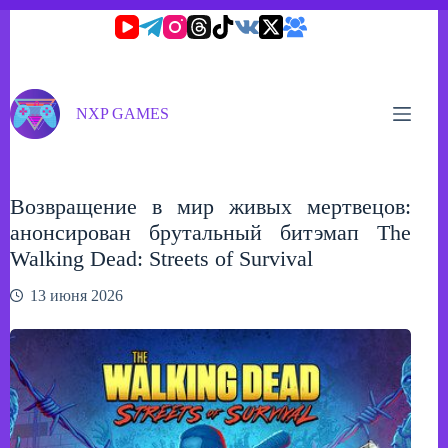
Перейти
к
сути
NXP GAMES
Возвращение в мир живых мертвецов:
анонсирован брутальный битэмап The
Walking Dead: Streets of Survival
13 июня 2026