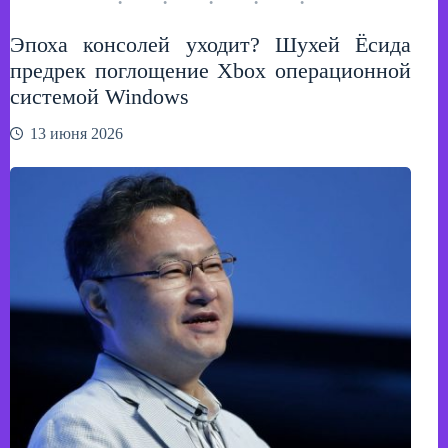
живых
мертвецов:
Эпоха консолей уходит? Шухей Ёсида
анонсирован
брутальный
предрек поглощение Xbox операционной
битэмап
системой Windows
The
Walking
13 июня 2026
Dead:
Streets
of
Survival