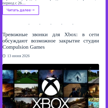
период с 26…
Читать далее
Capcom
официально
подтвердила
участие
в
Тревожные звонки для Xbox: в сети
выставке
Gamescom
обсуждают возможное закрытие студии
2026
Compulsion Games
13 июня 2026