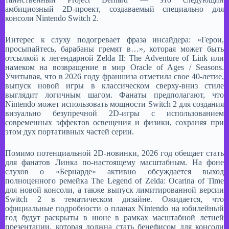
амбициозный 2D-проект, создаваемый специально для
консоли Nintendo Switch 2.
​Интерес к слуху подогревает фраза инсайдера: «Герои,
просыпайтесь, барабаны гремят в…», которая может быть
отсылкой к легендарной Zelda II: The Adventure of Link или
намеком на возвращение в мир Oracle of Ages / Seasons.
Учитывая, что в 2026 году франшиза отметила свое 40-летие,
выпуск новой игры в классическом сверху-вниз стиле
выглядит логичным шагом. Фанаты предполагают, что
Nintendo может использовать мощности Switch 2 для создания
визуально безупречной 2D-игры с использованием
современных эффектов освещения и физики, сохраняя при
этом дух портативных частей серии.
​Помимо потенциальной 2D-новинки, 2026 год обещает стать
для фанатов Линка по-настоящему масштабным. На фоне
слухов о «Бернарде» активно обсуждается выход
полноценного ремейка The Legend of Zelda: Ocarina of Time
для новой консоли, а также выпуск лимитированной версии
Switch 2 в тематическом дизайне. Ожидается, что
официальные подробности о планах Nintendo на юбилейный
год будут раскрыты в июне в рамках масштабной летней
презентации, которая должна стать бенефисом для консоли