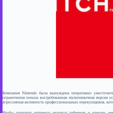
Компания Nintendo была вынуждена оперативно ужесточит
ограничения попала востребованная мультиязычная версия у
агрессивная активность профессиональных перекупщиков, кото
​Чтобы защитить интересы рядовых геймеров и пресечь де