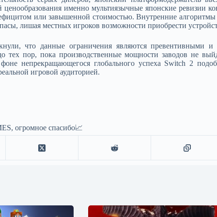
й ценообразования именно мультиязычные японские ревизии к
дефицитом или завышенной стоимостью. Внутренние алгоритмы 
апасы, лишая местных игроков возможности приобрести устройс
кнули, что данные ограничения являются превентивными и 
о тех пор, пока производственные мощности заводов не вый
 фоне непрекращающегося глобального успеха Switch 2 подо
реальной игровой аудиторией.
ES, огромное спасибо📈