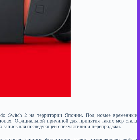
ndo Switch 2 на территории Японии. Под новые временные
гионах. Официальной причиной для принятия таких мер стала
ую запись для последующей спекулятивной перепродажи.
вел строгую систему фильтрации заявок, отменяющую любые