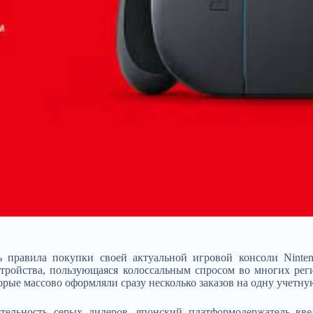
ь правила покупки своей актуальной игровой консоли Ninte
стройства, пользующаяся колоссальным спросом во многих ре
рые массово оформляли сразу несколько заказов на одну учетн
ятельность серых дилеров, японский платформодержатель в