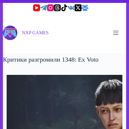
Перейти
к
сути
NXP GAMES
Критики разгромили 1348: Ex Voto