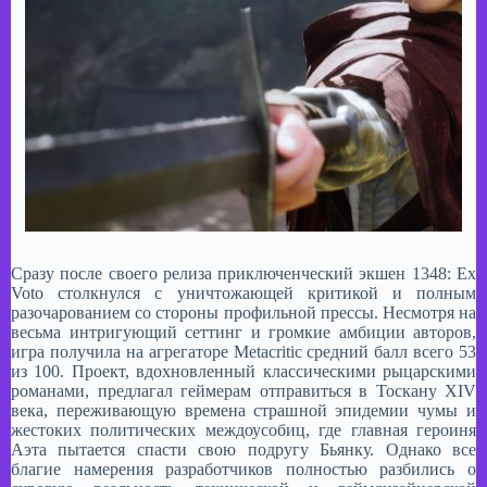
Сразу после своего релиза приключенческий экшен 1348: Ex
Voto столкнулся с уничтожающей критикой и полным
разочарованием со стороны профильной прессы. Несмотря на
весьма интригующий сеттинг и громкие амбиции авторов,
игра получила на агрегаторе Metacritic средний балл всего 53
из 100. Проект, вдохновленный классическими рыцарскими
романами, предлагал геймерам отправиться в Тоскану XIV
века, переживающую времена страшной эпидемии чумы и
жестоких политических междоусобиц, где главная героиня
Аэта пытается спасти свою подругу Бьянку. Однако все
благие намерения разработчиков полностью разбились о