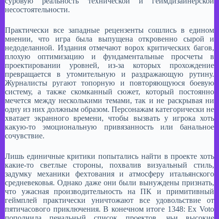
суровую реальность технической и геймдизайнерской
несостоятельности.​
Практически все западные рецензенты сошлись в едином
мнении, что игра была выпущена откровенно сырой и
недоделанной. Издания отмечают ворох критических багов,
плохую оптимизацию и фундаментальные просчеты в
проектировании уровней, из-за которых прохождение
превращается в утомительную и раздражающую рутину.
Журналисты ругают топорную и повторяющуюся боевую
систему, а также скомканный сюжет, который постоянно
мечется между несколькими темами, так и не раскрывая ни
одну из них должным образом. Персонажам категорически не
хватает экранного времени, чтобы вызвать у игрока хоть
какую-то эмоциональную привязанность или банальное
сочувствие.​
Лишь единичные критики попытались найти в проекте хоть
какие-то светлые стороны, похвалив визуальный стиль,
задумку механики фехтования и атмосферу итальянского
средневековья. Однако даже они были вынуждены признать,
что ужасная производительность на ПК и примитивный
геймплей практически уничтожают все удовольствие от
пятичасового приключения. В конечном итоге 1348: Ex Voto
пополнила печальный список проектов, чьи высокие