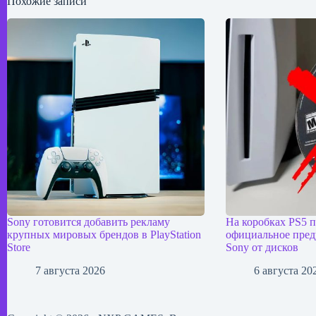
Похожие записи
Sony готовится добавить рекламу
На коробках PS5 
крупных мировых брендов в PlayStation
официальное пред
Store
Sony от дисков
7 августа 2026
6 августа 20