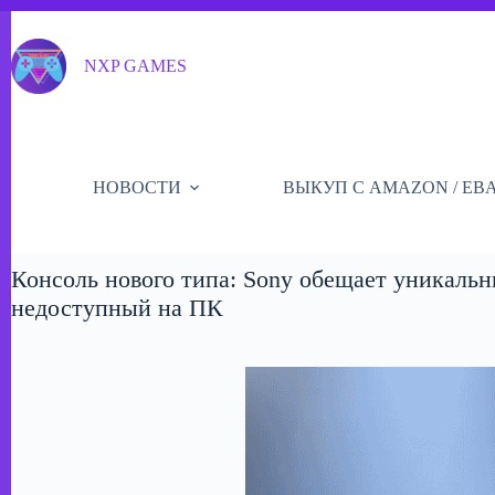
Перейти
к
сути
NXP GAMES
НОВОСТИ
ВЫКУП С AMAZON / EB
Консоль нового типа: Sony обещает уникальн
недоступный на ПК