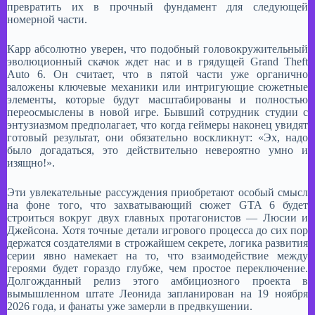
превратить их в прочный фундамент для следующей
номерной части.​
Карр абсолютно уверен, что подобный головокружительный
эволюционный скачок ждет нас и в грядущей Grand Theft
Auto 6. Он считает, что в пятой части уже органично
заложены ключевые механики или интригующие сюжетные
элементы, которые будут масштабированы и полностью
переосмыслены в новой игре. Бывший сотрудник студии с
энтузиазмом предполагает, что когда геймеры наконец увидят
готовый результат, они обязательно воскликнут: «Эх, надо
было догадаться, это действительно невероятно умно и
изящно!».​
Эти увлекательные рассуждения приобретают особый смысл
на фоне того, что захватывающий сюжет GTA 6 будет
строиться вокруг двух главных протагонистов — Люсии и
Джейсона. Хотя точные детали игрового процесса до сих пор
держатся создателями в строжайшем секрете, логика развития
серии явно намекает на то, что взаимодействие между
героями будет гораздо глубже, чем простое переключение.
Долгожданный релиз этого амбициозного проекта в
вымышленном штате Леонида запланирован на 19 ноября
2026 года, и фанаты уже замерли в предвкушении.