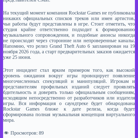
​На текущий момент компания Rockstar Games не публиковала
никаких официальных списков треков или имен артистов,
чьи работы будут представлены в игре. Стоит отметить, что
студия крайне ответственно подходит к формированию
музыкального сопровождения, и подобные анонсы никогда
не происходят через сторонние или непроверенные каналы.
Напомню, что релиз Grand Theft Auto 6 запланирован на 19
ноября 2026 года, а старт предварительных заказов ожидается
уже 25 июня.
​Этот инцидент стал ярким примером того, как высокий
уровень ожидания вокруг игры провоцирует появление
многочисленных спекуляций и манипуляций. Игрокам и
представителям профильных изданий следует проявлять
бдительность и доверять только официальным сообщениям,
исходящим непосредственно от разработчиков или издателя
игры. Вся информация о саундтреке будет обнародована
Rockstar Games ближе к дате релиза, когда будет
сформирована полная музыкальная концепция виртуального
мира.
Просмотров:
89