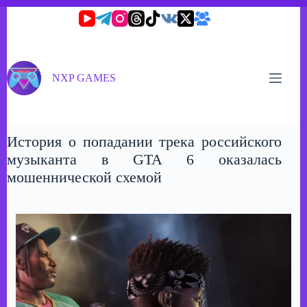
Перейти
к
сути
NXP GAMES
История о попадании трека российского
музыканта в GTA 6 оказалась
мошеннической схемой