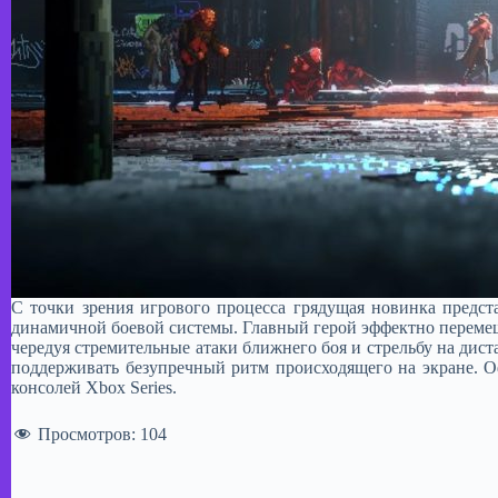
С точки зрения игрового процесса грядущая новинка предст
динамичной боевой системы. Главный герой эффектно перем
чередуя стремительные атаки ближнего боя и стрельбу на дис
поддерживать безупречный ритм происходящего на экране. 
консолей Xbox Series.
Просмотров:
104