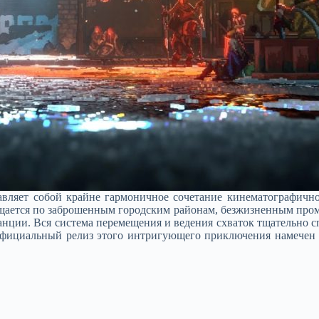
авляет собой крайне гармоничное сочетание кинематографичн
ещается по заброшенным городским районам, безжизненным про
танции. Вся система перемещения и ведения схваток тщательно с
Официальный релиз этого интригующего приключения намечен н