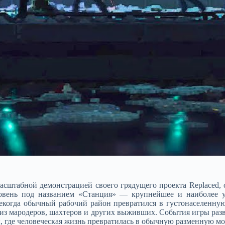
 масштабной демонстрацией своего грядущего проекта Replaced
ровень под названием «Станция» — крупнейшее и наиболее у
екогда обычный рабочий район превратился в густонаселенну
из мародеров, шахтеров и других выживших. События игры разв
 где человеческая жизнь превратилась в обычную разменную мо