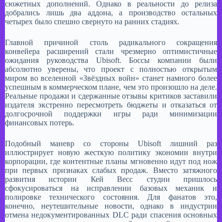
сюжетных дополнений. Однако в реальности до релиза
добрались лишь два аддона, а производство остальных
четырех было спешно свернуто на ранних стадиях. ​
Главной причиной столь радикального сокращения
конвейера расширений стали чрезмерно оптимистичные
ожидания руководства Ubisoft. Боссы компании были
абсолютно уверены, что проект с полностью открытым
миром во вселенной «Звёздных войн» станет намного более
успешным в коммерческом плане, чем это произошло на деле.
Реальные продажи и сдержанные отзывы критиков заставили
издателя экстренно пересмотреть бюджеты и отказаться от
долгосрочной поддержки игры ради минимизации
финансовых потерь. ​
Подобный маневр со стороны Ubisoft лишний раз
иллюстрирует новую жесткую политику экономии внутри
корпорации, где контентные планы мгновенно идут под нож
при первых признаках слабых продаж. Вместо затяжного
развития истории Кей Весс студии пришлось
сфокусироваться на исправлении базовых механик и
полировке технического состояния. Для фанатов это,
конечно, неутешительные новости, однако в индустрии
отмена недокументированных DLC ради спасения основных