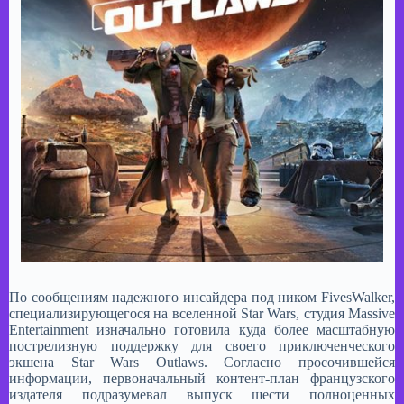
​По сообщениям надежного инсайдера под ником FivesWalker,
специализирующегося на вселенной Star Wars, студия Massive
Entertainment изначально готовила куда более масштабную
пострелизную поддержку для своего приключенческого
экшена Star Wars Outlaws. Согласно просочившейся
информации, первоначальный контент-план французского
издателя подразумевал выпуск шести полноценных