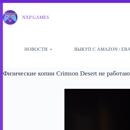
Перейти
к
сути
NXP GAMES
НОВОСТИ
ВЫКУП С AMAZON / EB
Физические копии Crimson Desert не работаю