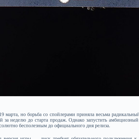
 марта, но борьба со спойлерами приняла весьма радикальный 
ой за неделю до старта продаж. Однако запустить амбициозный 
солютно бесполезным до официального дня релиза.​
ая версия игры — диск требует обязательного подключения к 