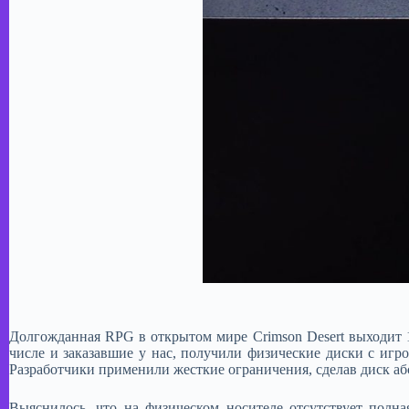
Долгожданная RPG в открытом мире Crimson Desert выходит 19
числе и заказавшие у нас, получили физические диски с игр
Разработчики применили жесткие ограничения, сделав диск аб
Выяснилось, что на физическом носителе отсутствует полн