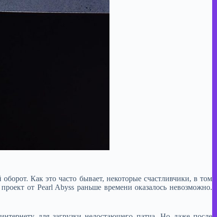
оборот. Как это часто бывает, некоторые счастливчики, в том
проект от Pearl Abyss раньше времени оказалось невозможно.
интернету для загрузки недостающего патча. Но даже после