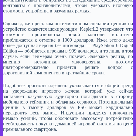
контракты с производителями, чтобы удержать итоговую
стоимость устройства в разумных рамках.
​Однако даже при таком оптимистичном сценарии ценник на
устройство окажется шокирующим. KeplerL2 утверждает, что
стоимость производства новой консоли вплотную
приближается к отметке в 1000 долларов. Из-за этого даже
более доступная версия без дисковода — PlayStation 6 Digital
Edition — обойдется игрокам в 999 долларов, и то лишь в том
случае, если геймерам очень повезет. Задержка релиза, по
мнению источника, маловероятна, поэтому
платформодержателю придется решать вопрос с
дороговизной компонентов в кратчайшие сроки.​
Подобные прогнозы идеально укладываются в общий тренд
на удорожание игрового железа, который уже сейчас
заставляет казуальную аудиторию поглядывать в сторону
мобильного гейминга и облачных сервисов. Потенциальный
ценник в тысячу долларов за PS6 может кардинально
перекроить весь рынок. Индустрии придется приложить
немало усилий, чтобы обосновать массовому потребителю
необходимость покупки домашней игровой системы по цене
премиального смартфона.