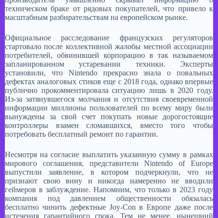
техническом браке от рядовых покупателей, что привело к
масштабным разбирательствам на европейском рынке. ​
Официальное расследование французских регуляторов
стартовало после коллективной жалобы местной ассоциации
потребителей, обвинившей корпорацию в так называемом
запланированном устаревании техники. Эксперты
установили, что Nintendo прекрасно знала о повальных
дефектах аналоговых стиков еще с 2018 года, однако впервые
публично прокомментировала ситуацию лишь в 2020 году.
Из-за затянувшегося молчания и отсутствия своевременной
информации миллионы пользователей по всему миру были
вынуждены за свой счет покупать новые дорогостоящие
контроллеры взамен сломавшихся, вместо того чтобы
потребовать бесплатный ремонт по гарантии. ​
Несмотря на согласие выплатить указанную сумму в рамках
мирового соглашения, представители Nintendo of Europe
выпустили заявление, в котором подчеркнули, что не
признают свою вину и никогда намеренно не вводили
геймеров в заблуждение. Напомним, что только в 2023 году
компания под давлением общественности обязалась
бесплатно чинить дефектные Joy-Con в Европе даже после
истечения гарантийного срока. Тем не менее, нынешний