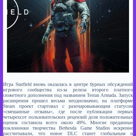
Игра Starfield вновь оказалась в центре бурных обсуждений
игрового сообщества из-за релиза второго платного
сюжетного дополнения под названием Terran Armada. Запуск
расширения прошел весьма неоднозначно, на платформе
Steam проект стартовал с разочаровывающим статусом
«смешанные отзывы», где после публикации первых
четырехсот пользовательских рецензий доля положительных
оценок составила всего около 49%. Многие преданные
поклонники творчества Bethesda Game Studios искренне
рассчитывали, что новое DLC станет глобальным и