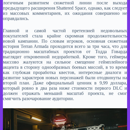
логичным развитием сюжетной линии после выхода
предыдущего расширения Shattered Space, однако, как следует
из массовых комментариев, их ожидания совершенно не
оправдались.
​Главной и самой частой претензией недовольных
покупателей стала крайне скромная продолжительность
новой кампании. По словам игроков, основная сюжетная
история Terran Armada проходится всего за три часа, что для
традиционно масштабных проектов от Тодда Говарда
выглядит откровенной недоработкой. Кроме того, геймеры
массово жалуются на сильное смещение геймплейного
акцента в сторону однообразных боевых миссий, в то время
как глубокая проработка квестов, интересные диалоги и
развитие характеров новых персонажей были отодвинуты на
второй план. Даже официальный ценник в 9,99 доллара,
который ровно в два раза ниже стоимости первого DLC и
должен отражать меньший масштаб проекта, не смог
смягчить разочарование аудитории.​