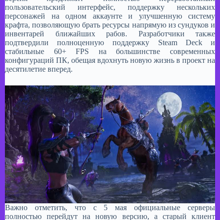
пользовательский интерфейс, поддержку нескольких
персонажей на одном аккаунте и улучшенную систему
крафта, позволяющую брать ресурсы напрямую из сундуков и
инвентарей ближайших рабов. Разработчики также
подтвердили полноценную поддержку Steam Deck и
стабильные 60+ FPS на большинстве современных
конфигураций ПК, обещая вдохнуть новую жизнь в проект на
десятилетие вперед.​
Важно отметить, что с 5 мая официальные серверы
полностью перейдут на новую версию, а старый клиент