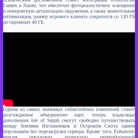
Lumen и Nanite, что обеспечит фотореалистичное освещение
и невероятную детализацию окружения, а также значительная
оптимизация, размер игрового клиента сократится со 120 ГБ
до скромных 40 ГБ.​
Одним из самых значимых геймплейных изменений станет
долгожданное объединение карт, теперь владельцы
дополнения Isle of Siptah смогут свободно путешествовать
между Землями Изгнанников и Островом Сипта одним
персонажем без перезагрузки сервера. Кроме того, Enhanced-
версия предложит полностью переработанный