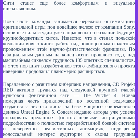
Сити станет еще более комфортным и визуально
впечатляющим.
Пока часть команды занимается бережной оптимизацией
оригинальной игры под новейшее железо от компании Sony,
основные силы студии уже направлены на создание будущих
крупнобюджетных хитов. Известно, что в стенах польской
компании вовсю кипит работа над полноценным сюжетным
продолжением этой научно-фантастической франшизы. По
официальным данным на конец осени прошлого года, над
масштабным сиквелом трудилось 135 опытных специалистов,
и с тех пор штат разработчиков этого амбициозного проекта
наверняка продолжил планомерно расширяться.
Параллельно с развитием киберпанк-направления, CD Projekt
RED активно трудится над следующей крупной главой
культовой фэнтезийной саги — The Witcher 4. Новая
номерная часть приключений во вселенной ведьмаков
создается с чистого листа на базе мощного современного
движка Unreal Engine 5. Совсем недавно авторы уже успели
порадовать преданных фанатов первыми интригующими
подробностями о полностью переработанной боевой системе
и невероятно реалистичных анимациях, подогревая
колоссальный интерес аудитории к своим грядущим