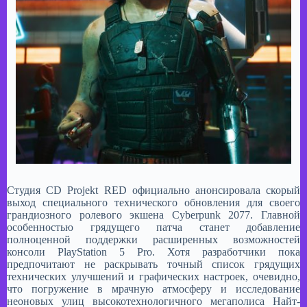
Студия CD Projekt RED официально анонсировала скорый
выход специального технического обновления для своего
грандиозного ролевого экшена Cyberpunk 2077. Главной
особенностью грядущего патча станет добавление
полноценной поддержки расширенных возможностей
консоли PlayStation 5 Pro. Хотя разработчики пока
предпочитают не раскрывать точный список грядущих
технических улучшений и графических настроек, очевидно,
что погружение в мрачную атмосферу и исследование
неоновых улиц высокотехнологичного мегаполиса Найт-