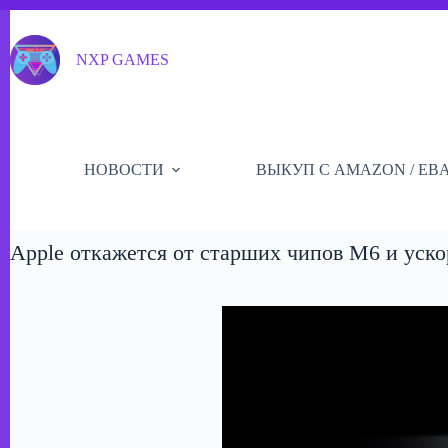
Перейти
к
сути
NXP GAMES
НОВОСТИ
ВЫКУП С AMAZON / EB
Apple откажется от старших чипов M6 и уск