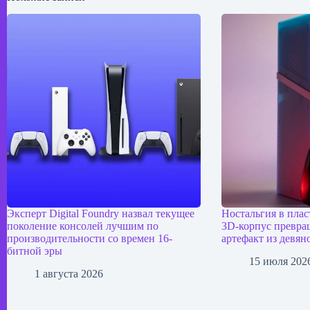
Эксперт Digital Foundry назвал текущее
Ностальгия в плас
поколение консолей лучшим по
3D-корпус превращ
производительности со времен 16-
артефакт из девян
битной эры
15 июля 202
1 августа 2026