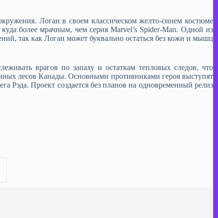
окружения. Логан в своем классическом желто-синем костюме
куда более мрачным, чем серия Marvel’s Spider-Man. Одной из
ний, так как Логан может буквально остаться без кожи и мышц
еживать врагов по запаху и остаткам тепловых следов, что
енных лесов Канады. Основными противниками героя выступят
га Рэда. Проект создается без планов на одновременный релиз