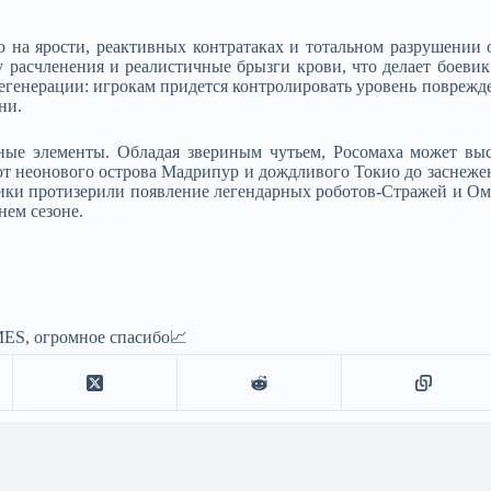
ю на ярости, реактивных контратаках и тотальном разрушении 
 расчленения и реалистичные брызги крови, что делает боевик 
егенерации: игрокам придется контролировать уровень поврежде
и. ​
ые элементы. Обладая звериным чутьем, Росомаха может высл
от неонового острова Мадрипур и дождливого Токио до заснеж
ики протизерили появление легендарных роботов-Стражей и Оме
нем сезоне.
ES, огромное спасибо📈