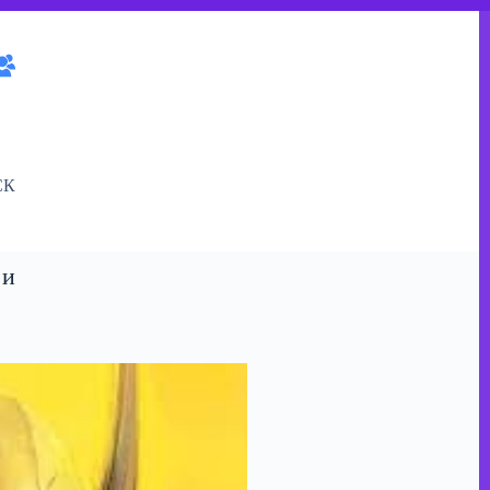
СК
 и