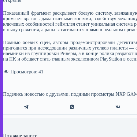
открыты. ​
Показанный фрагмент раскрывает боевую систему, завязанну
кромсает врагов адамантиевыми когтями, задействуя механику
ключевых особенностей геймплея станет уникальная система р
в пылу сражения, а раны затягиваются прямо в реальном времен
Помимо боевых сцен, авторы продемонстрировали детективн
пригодится при исследовании различных уголков планеты — 
наемники из группировки Риверы, а в конце ролика разработч
на ПК и обещает стать главным эксклюзивом PlayStation в осен
Просмотров:
41
Поделись новостью с друзьями, подними просмотры NXP GAM
Похожие записи