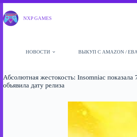
Перейти
к
сути
NXP GAMES
НОВОСТИ
ВЫКУП С AMAZON / EB
Абсолютная жестокость: Insomniac показала 7
объявила дату релиза