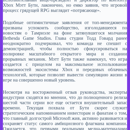
Xbox Мэтт Бути, лаконично, но емко заявив, что игровой
процесс грядущей RPG выглядит «потрясающе».​
Подобные оптимистичные заявления от топ-менеджмента
призваны успокоить сообщество, изголодавшееся по
новостям о Тамриэле на фоне затянувшегося молчания
Bethesda Game Studios. Глава студии Тодд Говард ранее
неоднократно подчеркивал, что команда не спешит с
демонстрацией, чтобы полностью сфокусироваться на
полировке масштабного открытого мира и создании
прорывных механик. Мэтт Бути также намекнул, что игра
создается с прицелом на максимальное использование
возможностей экосистемы Xbox и передовых облачных
технологий, которые позволят вывести симуляцию жизни в
игре на совершенно новый уровень.​
Несмотря на восторженный отзыв руководства, эксперты
индустрии сходятся во мнении, что до полноценного релиза
шестой части серии все еще остается внушительный запас
времени. Текущая похвала от Бути скорее служит
стратегическим напоминанием инвесторам и фанатам о том,
что главный долгострой Microsoft жив, активно развивается и
сохраняет статус самого амбициозного флагмана компании.
Ожидается, что первыми реальными медиа-материалами