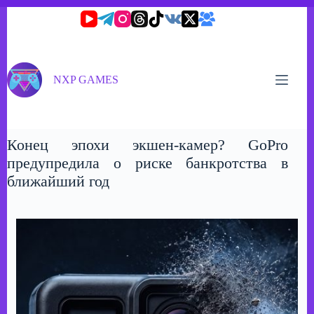
Перейти
к
сути
NXP GAMES
Конец эпохи экшен-камер? GoPro
предупредила о риске банкротства в
ближайший год