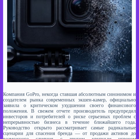
Компания GoPro, некогда ставшая абсолютным синонимом и
создателем рынка современных экшен-камер, официально
заявила о критическом ухудшении своего финансового
положения. В свежем отчете производитель предупредил
инвесторов и потребителей о риске серьезных проблем с
непрерывностью бизнеса в течение ближайшего года.
Руководство открыто рассматривает самые радикальные
сценарии для спасения бренда — от продажи активов до
возможного слияния с другим крупным игроком