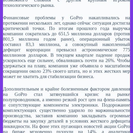
технологического рынка.​
Финансовые проблемы у GoPro накапливались на
протяжении нескольких лет, однако сейчас ситуация достигла
критической точки. По итогам прошлого года выручка
компании сократилась до 651,5 миллиона долларов (против
801,5 миллиона годом ранее), операционный убыток
составил 83,3 миллиона, а совокупный накопленный
дефицит корпорации превысил астрономические 775
миллионов долларов. В текущем квартале падение продаж
ускорилось еще сильнее, обвалившись почти на 26%. Чтобы
удержаться на плаву, компания уже объявила о масштабном
сокращении около 23% своего штата, но и этих жестких мер
может не хватить для стабилизации бизнеса.​
Дополнительным и крайне болезненным фактором давления
на GoPro стал затянувшийся кризис на рынке
полупроводников, а именно резкий рост цен на флеш-память
и сопутствующие компоненты электроники. Подорожание
комплектующих существенно ударило по маржинальности
производства, заставив компанию закладывать огромные
бюджеты на закупку деталей в условиях жесткого дефицита
ликвидности. На фоне этих пугающих новостей акции GoPro
на бирже мгновенно рухнули на 14%, а аналитики