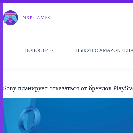
Перейти
к
сути
NXP GAMES
НОВОСТИ
ВЫКУП С AMAZON / EB
Sony планирует отказаться от брендов PlaySt