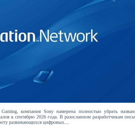
r Gaming, компания Sony намерена полностью убрать назван
иалов к сентябрю 2026 года. В разосланном разработчикам пись
широту развивающихся цифровых…