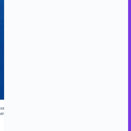
ия
ме